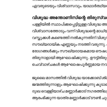
ഏവരുടെയും വിശ്വാസവും, യാഥാർത്ഥ്യവും
വിശുദ്ധ അന്തോണിസിന്റെ തിരുസ്വര
പള്ളിയിൽ സ്ഥാപിക്കപ്പെട്ടിട്ടുള്ള വിശുദ
വിശ്വാസത്തോടും വന്ന് വിശുദ്ധന്റെ മാ
വസ്തുക്കൾ കണ്ടെത്തി നൽകുന്നതിന് വിശ
സൗഖ്യദായിക എണ്ണയും നടത്തി വരുന്നു.
രോഗങ്ങൾക്കും സൗഖ്യദായകമായ ഔഷധമായ
തിരുനാളായി ആഘോഷിക്കുന്നു , ഊട്ട്തിര
ചെവ്വാഴ്ചകൾ ആഘോഷപൂർണ്ണമായ നവനാൾ 
ജൂലൈ മാസത്തിൽ വിശുദ്ധ യാക്കോബ് ശ്ലീ
ജന്മത്തിരുന്നാളും ആഘോഷിക്കുന്നു കൂടാത
ദുഃഖ വെള്ളിയാഴ്ച മണ്ണാർക്കാട് നഗരത്തി
ആരംഭിക്കുന്ന യാത്ര മണ്ണാർക്കാട് ടൗൺ ചുറ്റി