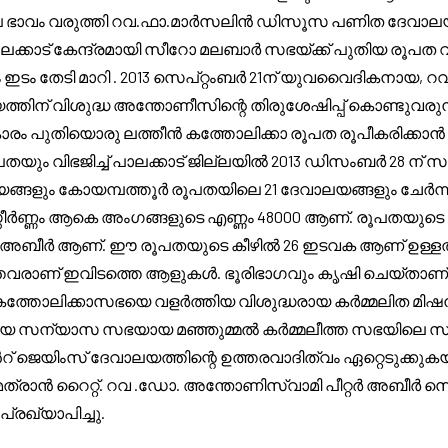
 ഭാവം വരുത്തി റവ.ഫാ.മാർസലിൻ ഡിസൂസ പണിത ദേവാല
 പാലക്കാട് കേന്ദ്രമായി സീറോ മലബാർ സഭയ്ക്ക് പുതിയ രൂപ
 ഇടം തേടി മാറി . 2013 സെപ്റ്റംബർ 21ന് യുവവൈദികനായ
തിന് വിശുദ്ധ അന്തോണീസിന്റെ തിരുശേഷിപ്പ് കൊണ്ടുവരുന്ന
ാരം പുതിയൊരു ലത്തീൻ കത്തോലിക്കാ രൂപത രൂപീകരിക്കാൻ ത
യും വിഭജിച്ച് പാലക്കാട് ജില്ലയിൽ 2013 ഡിസംബർ 28 ന് 
ങളും കോയമ്പത്തൂർ രൂപതയിലെ 21 ദേവാലയങ്ങളും ചേർന്ന
ീർണ്ണം ആകെ അംഗങ്ങളുടെ എണ്ണം 48000 ആണ്. രൂപതയുടെ പ്ര
്റർ അബീർ ആണ്. ഈ രൂപതയുടെ കീഴിൽ 26 ഇടവക ആണ് ഉള്ളത്.
ത്തവരാണ് ഇവിടത്തെ ആളുകൾ. ഭൂരിഭാഗവും കൃഷി ചെയ്താണ് ജീവ
്തോലിക്കാസഭയെ വളർത്തിയ വിശുദ്ധരായ കർമ്മലിത മിഷനറി
ശീയ സന്യാസ സഭയായ മഞ്ഞുമ്മൽ കർമ്മലീത്ത സഭയിലെ
റ് ജെയിംസ് ദേവാലയത്തിന്റെ ഉത്തരവാദിത്വം ഏറ്റെടുക്ക
െത്രാൻ റൈറ്റ്. റവ .ഡോ. അന്തോണിസ്വാമി പീറ്റർ അബീർ 
്രഖ്യാപിച്ചു.