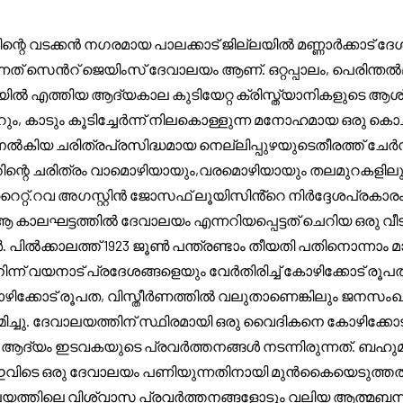
റെ വടക്കൻ നഗരമായ പാലക്കാട് ജില്ലയിൽ മണ്ണാർക്കാട് ദേശ
െൻറ് ജെയിംസ് ദേവാലയം ആണ്. ഒറ്റപ്പാലം, പെരിന്തൽമണ്ണ, മ
 എത്തിയ ആദ്യകാല കുടിയേറ്റ ക്രിസ്ത്യാനികളുടെ ആശ്
, ആറും, കാടും കൂടിച്ചേർന്ന് നിലകൊള്ളുന്ന മനോഹമായ ഒരു കൊ
നൽകിയ ചരിത്രപ്രസിദ്ധമായ നെല്ലിപ്പുഴയുടെതീരത്ത് ചേർന
ിന്റെ ചരിത്രം വാമൊഴിയായും,വരമൊഴിയായും തലമുറകളിലു
റ്റ്.റവ അഗസ്റ്റിൻ ജോസഫ് ലൂയിസിൻ്റെ നിർദ്ദേശപ്രകാര
ാലഘട്ടത്തിൽ ദേവാലയം എന്നറിയപ്പെട്ടത് ചെറിയ ഒരു വീട് മ
 പിൽക്കാലത്ത് 1923 ജൂൺ പന്ത്രണ്ടാം തീയതി പതിനൊന്നാം 
് വയനാട് പ്രദേശങ്ങളെയും വേർതിരിച്ച് കോഴിക്കോട് രൂ
 കോഴിക്കോട് രൂപത, വിസ്തീർണത്തിൽ വലുതാണെങ്കിലും ജനസം
ിച്ചു. ദേവാലയത്തിന് സ്ഥിരമായി ഒരു വൈദികനെ കോഴിക്കോട
ു ആദ്യം ഇടവകയുടെ പ്രവർത്തനങ്ങൾ നടന്നിരുന്നത്. ബഹുമ
ിടെ ഒരു ദേവാലയം പണിയുന്നതിനായി മുൻകൈയെടുത്തത് ഇന
ത്തിലെ വിശ്വാസ പ്രവർത്തനങ്ങളോടും വലിയ ആത്മബന്ധം