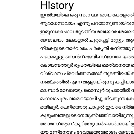
History
ഇന്ത്യയിലെ ഒരു സംസ്ഥനമായ കേരളത്തിന്
ആരാധനാലയം എന്നു പറയാനുണ്ടായിരുന്നത് സ
ഇരുമ്പകചോല തുടങ്ങിയ മലയോര മേഖലയിൽ
ദേവാലയം. മലകളാൽ ചുറ്റപ്പെട്ട്, മണ്ണും
നിരകളുടെ താഴ്വാരം, പ്രകൃതി കനിഞ്ഞു 
പഴക്കമുള്ള സെൻറ് ജെയിംസ് ദേവാലയത്ത
കോയമ്പത്തൂർ രൂപതയിലെ മെത്രാനായ റൈ
വിശ്വാസ പ്രവർത്തനങ്ങൾ തുടങ്ങിയത്. ആ ക
നഞ്ചത്തിൽ എന്ന ആളായിരുന്നു കപ്പിയാർ.
മലബാർ മേഖലയും മൈസൂർ രൂപതയിൽ നിന്ന
മംഗലാപുരം വരെ വ്യാപിച്ചു കിടക്കുന്ന
മയിലൂർ, ചെറിയൊരു ചാപ്പൽ ഇവിടെ നിർമ്മ
കുടുംബങ്ങളുടെ നേതൃത്വത്തിലായിരുന്ന
തോമസ് ആണ് കുടിയേറ്റ കർഷകർക്കായി ഇവ
ഈ മണ്ണിനോടും ദേവാലയത്തോടും ദേവാലയ