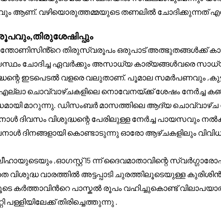
 ആണ്. വഴിയൊരുത്തമ്മയുടെ തണലിൽ ചോദിക്കുന്നത് എന്തും 
ൂപവും,തിരുശേഷിപ്പും
്ധ അന്തോണിസിൻ്റെ തിരുസ്വരൂപം ഒരുപാട് അത്ഭുതങ്ങൾക്ക് കാരണ
ധ്യസ്ഥം ചോദിച്ച ഏവർക്കും അസാധ്യ കാര്യങ്ങൾവരെ സാധ്യമ
ുദ്ധന്റെ ഇടപെടൽ വളരെ വലുതാണ്. പൂമാല സമർപണവും ,കുട്ട
 എല്ലാ ചൊവ്വാഴ്ചകളിലെ നൊവേനയ്ക്ക് ശേഷം നേർച്ച കഞ്ഞ
ി മാറുന്നു. ഡിസംബർ മാസത്തിലെ ആദ്യ ചൊവ്വാഴ്ച വിശ
ുനാൾ ദിവസം വിശുദ്ധന്റെ പേരിലുള്ള നേർച്ച പായസവും നൽക
ദിനങ്ങളായി കൊണ്ടാടുന്നു ഓരോ ആഴ്ചകളിലും വിവിധ ന
ഹായുടെയും ,ഓഗസ്റ്റ് 15 ന്ന് ദൈവമാതാവിന്റെ സ്വർഗ്ഗാ
െ വിശുദ്ധ വാരത്തിൽ അട്ടപ്പാടി ചുരത്തിലൂടെയുള്ള കുരിശിൻ
ലൂടെ കർത്താവിൻറെ പാസ്കൽ രൂപം വഹിച്ചുകൊണ്ട് വിലാപയാത്ര
 പള്ളിയിലേക്ക് തിരിച്ചെത്തുന്നു .