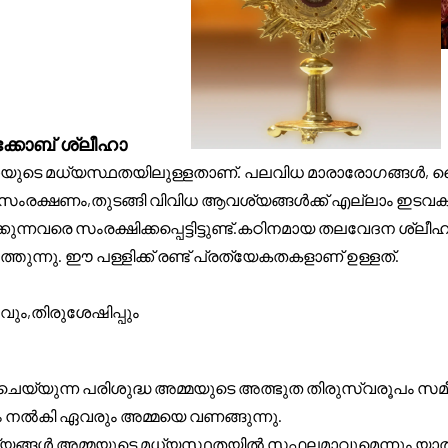
്കോബ് ശ്ലീഹാ
ായുടെ മധ്യസ്ഥതയിലുള്ളതാണ്. പലവിധ മാരാരോഗങ്ങൾ, പ
ള സംരക്ഷണം,തുടങ്ങി വിവിധ ആവശ്യങ്ങൾക്ക് എല്ലാം ഇടവ
കുന്നവരെ സംരക്ഷിക്കപ്പെട്ടിട്ടുണ്ട്.കഠിനമായ തലവേദന ശ്ല
തുന്നു. ഈ പള്ളിക്ക് രണ്ട് പ്രത്യേകതകളാണ് ഉള്ളത്.
വും,തിരുശേഷിപ്പും
്ഥിതി ചെയ്യുന്ന പരിശുദ്ധ അമ്മയുടെ അത്ഭുത തിരുസ്വരൂപം സ
ം നൽകി ഏവരും അമ്മയെ വണങ്ങുന്നു.
ശ്യങ്ങൾ അമ്മയുടെ മധ്യസ്ഥതയിൽ സഫലമാവുമെന്നും യാ