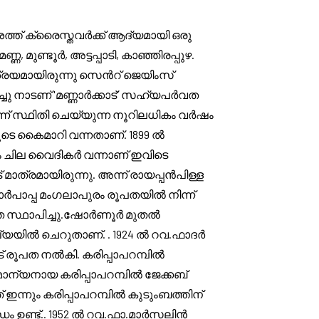
ത്ത് ക്രൈസ്തവർക്ക് ആദ്യമായി ഒരു
ുണ്ടൂർ, അട്ടപ്പാടി, കാഞ്ഞിരപ്പുഴ.
രയമായിരുന്നു സെൻറ് ജെയിംസ്
ച്ചു നാടണ് 'മണ്ണാർക്കാട്' സഹ്യപർവത
്ന് സ്ഥിതി ചെയ്യുന്ന നൂറിലധികം വർഷം
ടെ കൈമാറി വന്നതാണ്. 1899 ൽ
ം ചില വൈദികർ വന്നാണ് ഇവിടെ
ാത്രമായിരുന്നു. അന്ന് രായപ്പൻപിള്ള
മാർപാപ്പ മംഗലാപുരം രൂപതയിൽ നിന്ന്
പത സ്ഥാപിച്ചു.ഷോർണൂർ മുതൽ
ഖ്യയിൽ ചെറുതാണ്. . 1924 ൽ റവ.ഫാദർ
് രൂപത നൽകി. കരിപ്പാപറമ്പിൽ
ാന്യനായ കരിപ്പാപറമ്പിൽ ജേക്കബ്
്നും കരിപ്പാപറമ്പിൽ കുടുംബത്തിന്
 ഉണ്ട്.. 1952 ൽ റവ.ഫാ.മാർസലിൻ