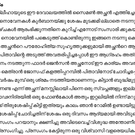
ം
 ശ്ലീഹായുടെ ഈ ദേവാലയത്തിൽ സൈമൺ അച്ഛൻ എത്തിച്ചേരുന
ും നൊവേനകൾ കുർബാനയ്ക്കു ശേഷം മുടക്കമി ല്ലാതെ നടന്നുക
കൾ ആരംഭിക്കുന്നതിനെ കുറിച്ച് എന്നോട് സംസാരി ക്ക
 നൊവേനയിൽ പങ്കെടുത്ത് കൊണ്ടിരുന്നു ഇങ്ങനെ നടന്നു കൊ
രഹം അച്ഛൻറെ പൗരോഹിത്യ സുഹൃത്തുക്കളുമായി അച്ഛൻറെ 
പിതാവിന്റെ അടുത്ത് അവതരിപ്പിച്ചപ്പോൾ ഈ ആഗ്രഹം അത്ര 
ിപഠനം നടത്തുന്ന ഫാദർ ജെൻസൻ അച്ഛനോട് ഈ കാര്യം അവതരി
മെത്രാൻ ജോസഫ് കളത്തിപ്പറമ്പിൽ പിതാവിനോട് ചോദിച്ചപ്പോ
 മുമ്പ് ഒരു ശ്രമം നടത്തിയതാണെന്നും കിട്ടാൻ ബുദ്ധിമുട്ട
ണേണ്ട എന്ന് അച്ഛന് മനസ്സിലായി പിന്നെ ഒരു സ്വപ്നങ്ങളും ഇല
ിൽ ഗാഢനിദ്രയിൽ ഒരു ഫോൺകോൾ അതും ഇറ്റലിയിൽ നിന്
മുക്ക് തിരുശേഷിപ്പ് കിട്ടി ഇത്രയും കാലം ഞാൻ റോമിൽ ഉണ്ട
േഷിപ്പ് ചോദിച്ചതിന് ശേഷം ഒരു ദിവസം ആദ്യമായി അവിടു
സംഗം പറയാനും ക്ഷണിച്ചു അവിടെവെച്ച് വിശുദ്ധ അന്തോണീ
്രസംഗിച്ചു. പ്രസംഗം കേട്ടിരുന്ന ഒരു വിശ്വാസി വളരെയധി