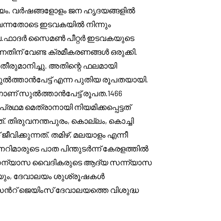
യം, വർഷങ്ങളോളം ജന ഹൃദയങ്ങളിൽ
ത വന്നതോടെ ഇടവകയിൽ നിന്നും
, റവ.ഫാദർ സൈമൺ പീറ്റർ ഇടവകയുടെ
തിന് വേണ്ട ക്രമീകരണങ്ങൾ ഒരുക്കി.
ീരുമാനിച്ചു. അതിന്റെ ഫലമായി
സുൽത്താൻപേട്ട് എന്ന പുതിയ രൂപതയായി.
ാണ് സുൽത്താൻപേട്ട് രൂപത.1466
ഥമ മെത്രാനായി നിയമിക്കപ്പെട്ടത്
 തിരുവനന്തപുരം, കൊല്ലം, കൊച്ചി
ിക്കുന്നത്. തമിഴ്, മലയാളം എന്നീ
മാരുടെ പാത പിന്തുടർന്ന് കേരളത്തിൽ
 സന്യാസ വൈദികരുടെ ആദ്യ സന്ന്യാസ
ുകയും, ദേവാലയം ശുശ്രൂഷകൾ
സെൻറ് ജെയിംസ് ദേവാലയത്തെ വിശുദ്ധ