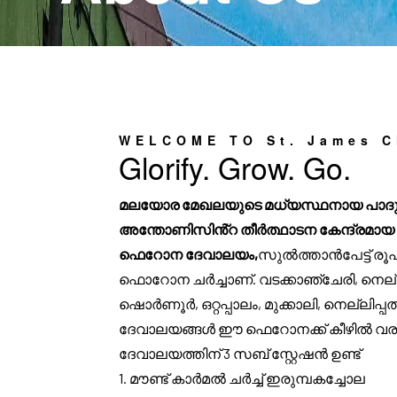
WELCOME TO St. James C
Glorify. Grow. Go.
മലയോര മേഖലയുടെ മധ്യസ്ഥനായ പാദുവ
അന്തോണിസിൻ്റ തീർത്ഥാടന കേന്ദ്രമായ
ഫെറോന ദേവാലയം,
സുൽത്താൻപേട്ട് ര
ഫൊറോന ചർച്ചാണ്. വടക്കാഞ്ചേരി, നെല്ല
ഷൊർണൂർ, ഒറ്റപ്പാലം, മുക്കാലി, നെല്ലിപ്പ
ദേവാലയങ്ങൾ ഈ ഫെറോനക്ക് കീഴിൽ വരു
ദേവാലയത്തിന് 3 സബ് സ്റ്റേഷൻ ഉണ്ട്
1. മൗണ്ട് കാർമൽ ചർച്ച് ഇരുമ്പകച്ചോല