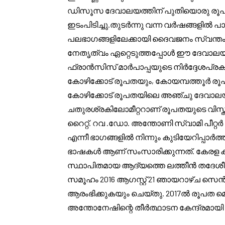
ഡിസൂസ ദേവാലയത്തിന് പുതിയൊരു രൂപ
ഇടംപിടിച്ചു.തുടർന്നു വന്ന വർഷങ്ങളിൽ
പലഭാഗങ്ങളിലേക്കായി ദൈവജനം സ്വന്തം
നേതൃത്വം ഏറ്റെടുത്തപ്പോൾ ഈ ദേവാലയത്
ഫ്രാൻസിസ് മാർപാപ്പയുടെ നിർദ്ദേശപ്രക
കോഴിക്കോട് രൂപതയും, കോയമ്പത്തൂർ രൂപത
കോഴിക്കോട് രൂപതയിലെ അഞ്ചു ദേവാലയങ്
ചതുരശ്രകിലോമീറ്ററാണ് രൂപതയുടെ വിസ്ത
റൈറ്റ്. റവ .ഡോ. അന്തോണി സ്വാമി പീറ
എന്നീ ഭാഗങ്ങളിൽ നിന്നും കുടിയേറിപ്പാർ
ഭാഷകൾ ആണ് സംസാരിക്കുന്നത്. കേരള കത
സ്ഥാപിതമായ ആദ്യത്തെ ലത്തീൻ തദേ
സമൂഹം 2016 ആഗസ്റ്റ് 21 ഞായറാഴ്ച സെൻ
ആരംഭിക്കുകയും ചെയ്തു. 2017ൽ രൂപത മ
അന്തോനേഷിന്റെ തീർത്ഥാടന കേന്ദ്രമായി പ